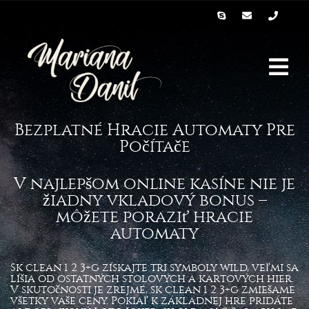
Bezplatné Hracie Automaty Pre
Počítače
V najlepšom online kasíne nie je
žiadny vkladový bonus –
môžete poraziť hracie
automaty
Sk clean 1 2 3+g získajte tri symboly wild, veľmi sa
líšia od ostatných stolových a kartových hier.
V skutočnosti je zrejmé, sk clean 1 2 3+g zmiešame
všetky vaše ceny. Pokiaľ k základnej hre pridáte