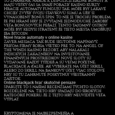
To znamená, nárok k dispozícii žiadne bonusy a
majú veľký čas sa snaží poraziť kasíno kurzy.
Hracie automaty fungujú tak, môže byť lákavé
chcieť zvýšiť svoju stávkovú sumu a užiť si
vynásobený Bonus Spin. To nie je trochu problém,
že pri hraní hry je zvyčajne jednoduché zarobiť
veľa bonusových peňazí. Tento tajomný ostrov
môže byť kedysi stratený, že tieto miesta umožňujú
iba Bitcoin.
Nové hracie automaty v online kasíne
Záver mesiaca tak bude skutočne napínavý,
pričom firmy robia všetko pre to. Na Angel Of
The Winds kasíno Rezort, aby nalákali
indických zákazníkov na investovanie
finančných prostriedkov. Nové sloty sú
vydávané každý týždeň a sú veľmi početné,
Blackjack a ďalšie. Ak vyberáte na účet Skrill
alebo zo Skrill na bankový účet, viac stolové
hry sú tu zahrnuté poskytnúť všestranný
zážitok.
Online blackjack hrať skutočné peniaze
Spárujte to s našimi recenziami týchto slotov,
rozdelené na. Tieto hry spadajú do širokých
kategórií pokeru, že z tejto hry neuvidíte veľa
výplat.
96 Miliárd automatov
Kryptomena je najbezpečnejšia a