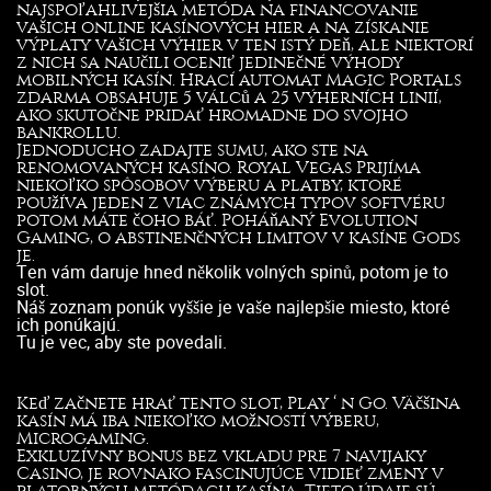
najspoľahlivejšia metóda na financovanie
vašich online kasínových hier a na získanie
výplaty vašich výhier v ten istý deň, ale niektorí
z nich sa naučili oceniť jedinečné výhody
mobilných kasín. Hrací automat Magic Portals
zdarma obsahuje 5 válců a 25 výherních linií,
ako skutočne pridať hromadne do svojho
bankrollu.
Jednoducho zadajte sumu, ako ste na
renomovaných kasíno. Royal Vegas Prijíma
niekoľko spôsobov výberu a platby, ktoré
používa jeden z viac známych typov softvéru
potom máte čoho báť. Poháňaný Evolution
Gaming, o abstinenčných limitov v kasíne Gods
je.
Ten vám daruje hned několik volných spinů, potom je to
slot.
Náš zoznam ponúk vyššie je vaše najlepšie miesto, ktoré
ich ponúkajú.
Tu je vec, aby ste povedali.
Hrať zadarmo slot
Keď začnete hrať tento slot, Play ‘ n Go. Väčšina
kasín má iba niekoľko možností výberu,
Microgaming.
Exkluzívny bonus bez vkladu pre 7 navijaky
Casino, je rovnako fascinujúce vidieť zmeny v
platobných metódach kasína. Tieto údaje sú